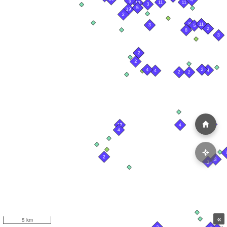
«
5 km